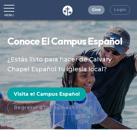
Give
Login
MENU
CLOSE
Conoce El Campus Español
¿Estás listo para hacer de Calvary
Chapel Español tu iglesia local?
Visita el Campus Español
Regresar a la Página Principal